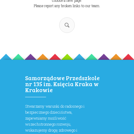
choose a new page.
Please report any broken links to our team.
Samorządowe Przedszkole
nr 135 im. Księcia Kraka w
Krakowie
Stwarzamy warunki do radosnego i
bezpiecznego dzieciństwa,
zapewniamy możliwość
wszechstronnego rozwoju,
wskazujemy drogę zdrowego i