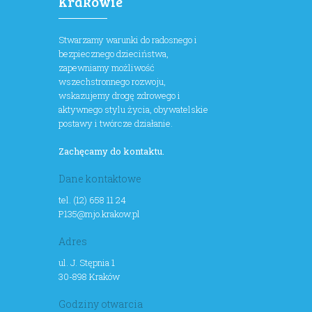
Krakowie
Stwarzamy warunki do radosnego i
bezpiecznego dzieciństwa,
zapewniamy możliwość
wszechstronnego rozwoju,
wskazujemy drogę zdrowego i
aktywnego stylu życia, obywatelskie
postawy i twórcze działanie.
Zachęcamy do kontaktu.
Dane kontaktowe
tel. (12) 658 11 24
P135@mjo.krakow.pl
Adres
ul. J. Stępnia 1
30-898 Kraków
Godziny otwarcia